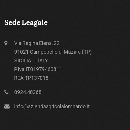
Sede Leagale
Via Regina Elena, 22
91021 Campobello di Mazara (TP)
SICILIA - ITALY
P.Iva IT01979460811
REA TP137018
0924.48368
info@aziendaagricolalombardo.it