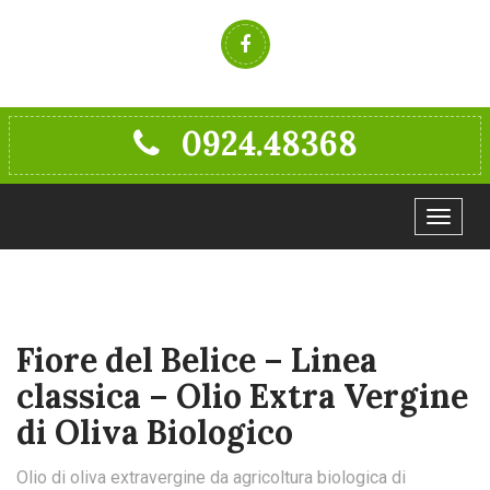
0924.48368
Toggle
navigat
Fiore del Belice – Linea
classica – Olio Extra Vergine
di Oliva Biologico
Olio di oliva extravergine da agricoltura biologica di