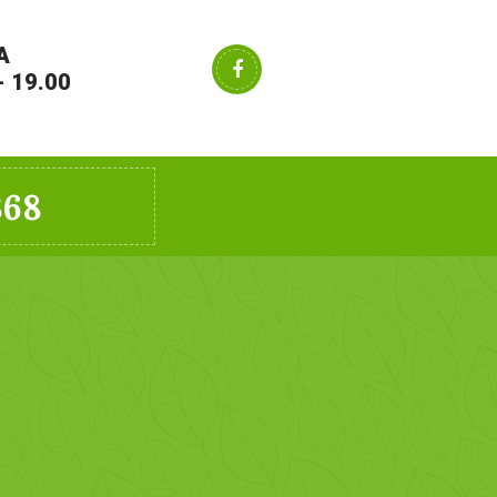
A
- 19.00
368