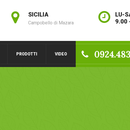
SICILIA
LU-S
9.00 
Campobello di Mazara
0924.48
PRODOTTI
VIDEO