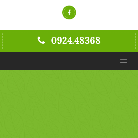
0924.48368
Toggle
navigat