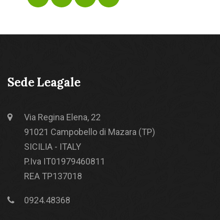
Sede Leagale
Via Regina Elena, 22
91021 Campobello di Mazara (TP)
SICILIA - ITALY
P.Iva IT01979460811
REA TP137018
0924.48368