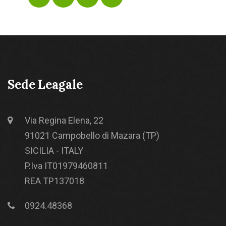
Sede Leagale
Via Regina Elena, 22
91021 Campobello di Mazara (TP)
SICILIA - ITALY
P.Iva IT01979460811
REA TP137018
0924.48368