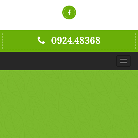
0924.48368
Toggle
navigat